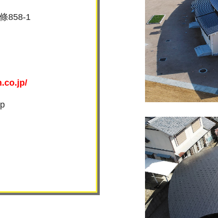
858-1
.co.jp/
jp