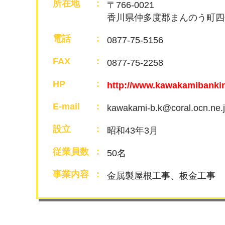
所在地
〒766-0021
香川県仲多度郡まんのう町四條
電話
0877-75-5156
FAX
0877-75-2258
HP
http://www.kawakamibankin
E-mail
kawakami-b.k@coral.ocn.ne.
設立
昭和43年3月
従業員数
50名
事業内容
金属製屋根工事、板金工事