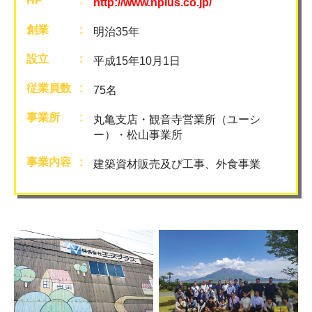
HP
http://www.nplus.co.jp/
創業
明治35年
設立
平成15年10月1日
従業員数
75名
事業所
丸亀支店・観音寺営業所（ユーシ
ー）・松山事業所
事業内容
建築資材販売及び工事、外食事業